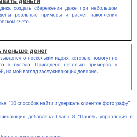
ывать деньги
дика создать сбережения даже при небольшом
едены реальные примеры и расчет накопления
овском счете.
ь меньше денег
азывается о нескольких идеях, которые помогут не
го в пустую. Приведено несолько примеров и
ей, на мой взгляд заслуживающих доверие.
ья: "10 способов найти и удержать клиентов фотографу"
ачинающих добавлена Глава 8 "Панель управления в
Цвет в психологии человека"