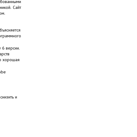
ребованными
икой. Сайт
ом.
объясняется
рограммного
 6 версии.
арств
это хорошая
obe
снизить и