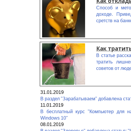
Как отклад
Способ и мето
доходе. Прив
сретств на банк
Как тратит
В статье расск
тратить лишне
советов от люд
31.01.2019
В раздел "Зарабатываем" добавлена стат
11.01.2019
В бесплатный курс "Компьютер для н
Windows 10"
08.01.2019
В раздел "Здоровье" добавлена статья: "