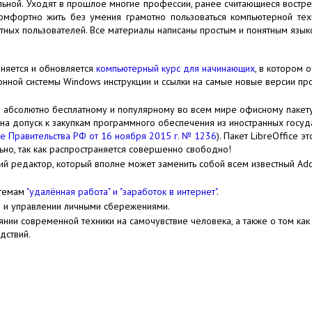
альной. Уходят в прошлое многие профессии, ранее считающиеся вост
омфортно жить без умения грамотно пользоваться компьютерной техн
тных пользователей. Все материалы написаны простым и понятным язык
лняется и обновляется
компьютерный курс для начинающих
, в котором 
онной системы Windows инструкции и ссылки на самые новые версии п
 абсолютно бесплатному и популярному во всем мире офисному пакету
на допуск к закупкам программного обеспечения из иностранных госуд
е Правительства РФ от 16 ноября 2015 г. № 1236
). Пакет LibreOffice 
ально, так как распространяется совершенно свободно!
й редактор, который вполне может заменить собой всем известный Ad
 темам
"удалённая работа" и "заработок в интернет"
.
нии и управлении личными сбережениями.
янии современной техники на самочувствие человека, а также о том как 
дствий.