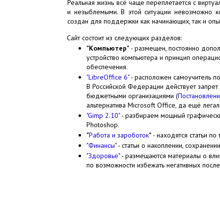
Реальная жизнь всё чаще переплетается с вирту
и незыблемыми. В этой ситуации невозможно к
создан для поддержки как начинающих, так и опы
Сайт состоит из следующих разделов:
"Компьютер"
- размещен, постоянно допо
устройство компьютера и принцип операци
обеспечения.
"LibreOffice 6"
- расположен самоучитель по
В Российской Федерации действует запрет 
бюджетными организациями (
Постановлени
альтернатива Microsoft Office, да ещё лег
"Gimp 2.10"
- разбираем мощный графически
Photoshop.
"
Работа и зароботок
"
- находятся статьи по
"
Финансы
" - статьи о накоплении, сохране
"
Здоровье
" - размещаются материалы о вли
по возможности избежать негативных после