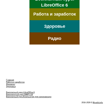
LibreOffice 6
Работа и заработок
Здоровье
Радио
Главная
Работа и заработок
Финансы
Здоровье
Бесплатный курс.LibreOffice 6
Бесплатнтый курс.GIMP 2.10
Бесплатный курс.Компьютер для начинающих
2018–
2026 ©
Mostik.info